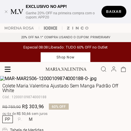
EXCLUSIVO NO APP!
BAIXAR
Ganhe 20% OFF na primeira compra com o
cupom: APP20
20% OFF NA 1° COMPRA USANDO O CUPOM: PRIMEIRAMV
Especial 08.08 Liberado: TUDO 60% OFF no Outlet
Shop Now
Colete Maria.Valentina Ajustado Sem Manga Padrão Off
White
Cód.
:
12000109874000188
R$
303
,
96
R$
759
,
90
60%
OFF
ou
6
x de
R$
50
,
66
sem juros
PP
P
M
Tabela de Medidas