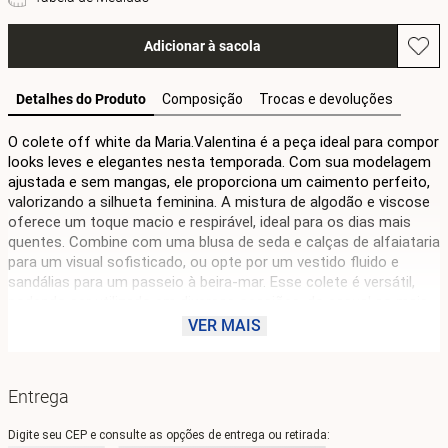
Adicionar à sacola
Detalhes do Produto
Composição
Trocas e devoluções
O colete off white da Maria.Valentina é a peça ideal para compor 
looks leves e elegantes nesta temporada. Com sua modelagem 
ajustada e sem mangas, ele proporciona um caimento perfeito, 
valorizando a silhueta feminina. A mistura de algodão e viscose 
oferece um toque macio e respirável, ideal para os dias mais 
quentes. Combine com uma blusa de seda e calças de alfaiataria 
para um visual sofisticado, ou opte por um vestido fluido e 
sandálias para um passeio à beira-mar. Esse colete é versátil, 
podendo ser utilizado em diversas ocasiões, do casual ao mais 
refinado. A coleção Litorale traz a essência do verão italiano, 
VER MAIS
convidando você a explorar sua autenticidade e brilho. Aposte na 
combinação de conforto e estilo que este colete proporciona e 
sinta-se confiante em qualquer situação.
Entrega
Digite seu CEP e consulte as opções de entrega ou retirada: