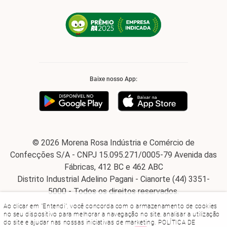
Baixe nosso App:
© 2026 Morena Rosa Indústria e Comércio de
Confecções S/A - CNPJ 15.095.271/0005-79 Avenida das
Fábricas, 412 BC e 462 ABC
Distrito Industrial Adelino Pagani - Cianorte (44) 3351-
5000 - Todos os direitos reservados.
Ao clicar em "Entendi", você concorda com o armazenamento de cookies
no seu dispositivo para melhorar a navegação no site, analisar a utilização
do site e ajudar nas nossas iniciativas de marketing.
POLÍTICA DE