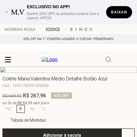
EXCLUSIVO NO APP!
BAIXAR
Ganhe 20% OFF na primeira compra com o
cupom: APP20
20% OFF NA 1° COMPRA USANDO O CUPOM: PRIMEIRAMV
Colete Maria.Valentina Médio Detalhe Botão Azul
Cód.
:
12001700391008560
R$
267
,
96
R$
669
,
90
60%
OFF
ou
5
x de
R$
53
,
59
sem juros
PP
P
M
G
Tabela de Medidas
Adicionar à sacola