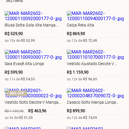
362
Blusa Solta Gola Alta Manga
Calça Reta Alta
Longa Padrão
R$
529
,
90
R$
869
,
90
ou
10
x de
R$
52
,
99
ou
12
x de
R$
72
,
49
Saia Evasê Alta Longa
Vestido Ajustado Decote V
Manga Longa Longo
R$
599
,
90
R$
1
.
159
,
90
ou
11
x de
R$
54
,
53
ou
12
x de
R$
96
,
65
60%
OFF
Vestido Solto Decote V Manga
Casaco Solto Manga Longa
Longa Longo
Padrão
R$
463
,
96
R$
899
,
90
R$
1
.
159
,
90
ou
9
x de
R$
51
,
55
ou
12
x de
R$
74
,
99