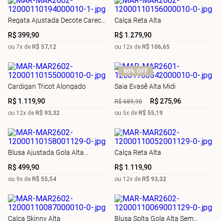
Regata Ajustada Decote Careca
Calça Reta Alta
Padrão
R$
399
,
90
R$
1
.
279
,
90
ou
7
x de
R$
57
,
12
ou
12
x de
R$
106
,
65
60%
OFF
Cardigan Tricot Alongado
Saia Evasê Alta Midi
R$
1
.
119
,
90
R$
275
,
96
R$
689
,
90
ou
12
x de
R$
93
,
32
ou
5
x de
R$
55
,
19
Blusa Ajustada Gola Alta
Calça Reta Alta
Manga Longa Padrão
R$
499
,
90
R$
1
.
119
,
90
ou
9
x de
R$
55
,
54
ou
12
x de
R$
93
,
32
Calça Skinny Alta
Blusa Solta Gola Alta Sem