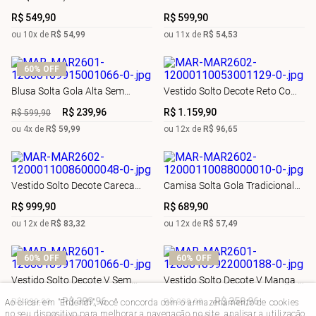
Manga Padrão
R$
549
,
90
R$
599
,
90
ou
10
x de
R$
54
,
99
ou
11
x de
R$
54
,
53
60%
OFF
Blusa Solta Gola Alta Sem
Vestido Solto Decote Reto Com
Manga Alongada
Alça Longo
R$
239
,
96
R$
1
.
159
,
90
R$
599
,
90
ou
4
x de
R$
59
,
99
ou
12
x de
R$
96
,
65
Vestido Solto Decote Careca
Camisa Solta Gola Tradicional
Sem Manga Longo
Manga Longa Padrão
R$
999
,
90
R$
689
,
90
ou
12
x de
R$
83
,
32
ou
12
x de
R$
57
,
49
60%
OFF
60%
OFF
Vestido Solto Decote V Sem
Vestido Solto Decote V Manga 7
Manga Longo
Oitavos Midi
R$
399
,
96
R$
359
,
96
R$
999
,
90
R$
899
,
90
Ao clicar em "Entendi", você concorda com o armazenamento de cookies
no seu dispositivo para melhorar a navegação no site, analisar a utilização