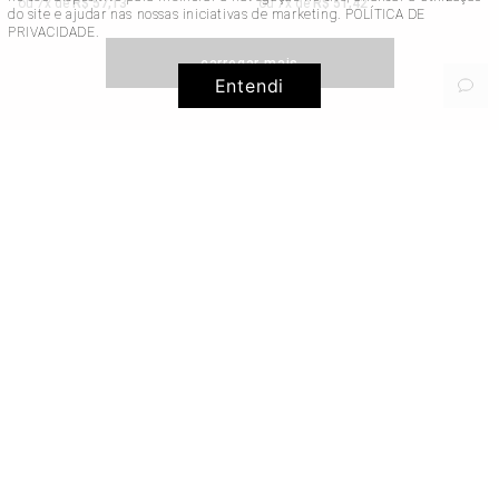
ou
7
x de
R$
57
,
13
ou
7
x de
R$
51
,
42
do site e ajudar nas nossas iniciativas de marketing.
POLÍTICA DE
PRIVACIDADE
.
Entendi
NEWSLETTER
Cadastre-se e ganhe 20% OFF na primeira compra!
Cadastrar