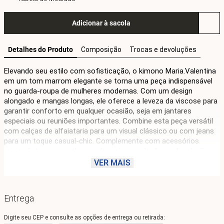
Adicionar à sacola
Detalhes do Produto
Composição
Trocas e devoluções
Elevando seu estilo com sofisticação, o kimono Maria.Valentina 
em um tom marrom elegante se torna uma peça indispensável 
no guarda-roupa de mulheres modernas. Com um design 
alongado e mangas longas, ele oferece a leveza da viscose para 
garantir conforto em qualquer ocasião, seja em jantares 
especiais ou reuniões importantes. Combine esta peça versátil 
com calças de alfaiataria para um visual clássico ou com jeans 
para um toque casual-chic. Complemente com acessórios 
minimalistas para realçar ainda mais sua elegância. A coleção 
reflete a harmonia entre tradição e modernidade, capturando o 
VER MAIS
espírito da Maria.Valentina e celebrando a mulher confiante e 
autêntica. Sinta-se poderosa e pronta para brilhar em qualquer 
ambiente.
Entrega
Digite seu CEP e consulte as opções de entrega ou retirada: