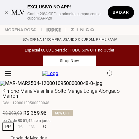
EXCLUSIVO NO APP!
BAIXAR
Ganhe 20% OFF na primeira compra com o
cupom: APP20
20% OFF NA 1° COMPRA USANDO O CUPOM: PRIMEIRAMV
Especial 08.08 Liberado: TUDO 60% OFF no Outlet
Shop Now
Kimono Maria.Valentina Solto Manga Longa Alongado
Marrom
Cód.
:
12000109500000048
R$
359
,
96
R$
899
,
90
60%
OFF
ou
7
x de
R$
51
,
42
sem juros
PP
P
M
G
Tabela de Medidas