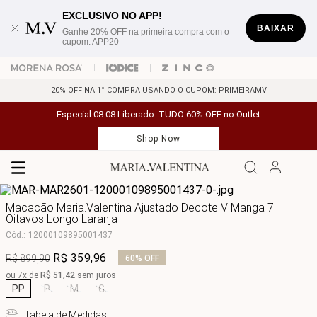
EXCLUSIVO NO APP!
BAIXAR
Ganhe 20% OFF na primeira compra com o
cupom: APP20
20% OFF NA 1° COMPRA USANDO O CUPOM: PRIMEIRAMV
Especial 08.08 Liberado: TUDO 60% OFF no Outlet
Shop Now
Macacão Maria.Valentina Ajustado Decote V Manga 7
Oitavos Longo Laranja
Cód.
:
12000109895001437
R$
359
,
96
R$
899
,
90
60%
OFF
ou
7
x de
R$
51
,
42
sem juros
PP
P
M
G
Tabela de Medidas