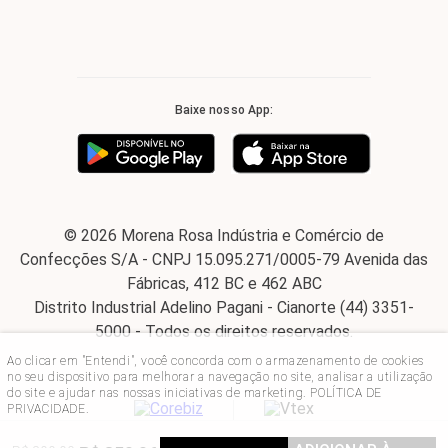
Baixe nosso App:
© 2026 Morena Rosa Indústria e Comércio de
Confecções S/A - CNPJ 15.095.271/0005-79 Avenida das
Fábricas, 412 BC e 462 ABC
Distrito Industrial Adelino Pagani - Cianorte (44) 3351-
5000 - Todos os direitos reservados.
Ao clicar em "Entendi", você concorda com o armazenamento de cookies
no seu dispositivo para melhorar a navegação no site, analisar a utilização
do site e ajudar nas nossas iniciativas de marketing.
POLÍTICA DE
PRIVACIDADE
.