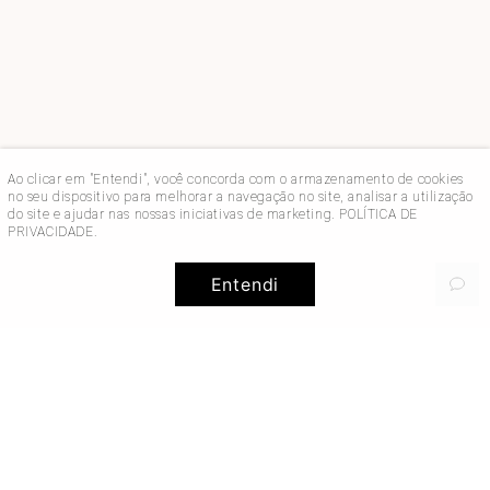
Ao clicar em "Entendi", você concorda com o armazenamento de cookies
no seu dispositivo para melhorar a navegação no site, analisar a utilização
do site e ajudar nas nossas iniciativas de marketing.
POLÍTICA DE
PRIVACIDADE
.
Entendi