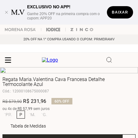
EXCLUSIVO NO APP!
BAIXAR
Ganhe 20% OFF na primeira compra com o
cupom: APP20
20% OFF NA 1° COMPRA USANDO O CUPOM: PRIMEIRAMV
Regata Maria.Valentina Cava Francesa Detalhe
Termocolante Azul
Cód.
:
12000108675000087
R$
231
,
96
R$
579
,
90
60%
OFF
ou
4
x de
R$
57
,
99
sem juros
PP
P
M
G
Tabela de Medidas