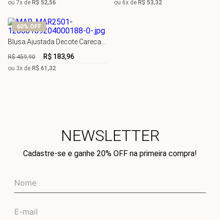
ou
7
x de
R$
52
,
56
ou
6
x de
R$
53
,
32
60%
OFF
Blusa Ajustada Decote Careca
Manga Curta Padrão
R$
183
,
96
R$
459
,
90
ou
3
x de
R$
61
,
32
NEWSLETTER
Cadastre-se e ganhe 20% OFF na primeira compra!