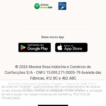
Baixe nosso App:
© 2026 Morena Rosa Indústria e Comércio de
Confecções S/A - CNPJ 15.095.271/0005-79 Avenida das
Fábricas, 412 BC e 462 ABC
Distrito Industrial Adelino Pagani - Cianorte (44) 3351-
Ao clicar em "Entendi", você concorda com o armazenamento de cookies
5000 - Todos os direitos reservados.
no seu dispositivo para melhorar a navegação no site, analisar a utilização
do site e ajudar nas nossas iniciativas de marketing.
POLÍTICA DE
PRIVACIDADE
.