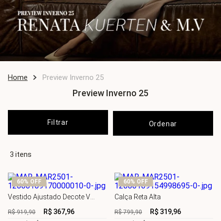
Preview Inverno 25
Preview Inverno 25
Filtrar
3
60%
OFF
60%
OFF
Vestido Ajustado Decote V
Calça Reta Alta
Com Alça Longo
R$
367
,
96
R$
319
,
96
R$
919
,
90
R$
799
,
90