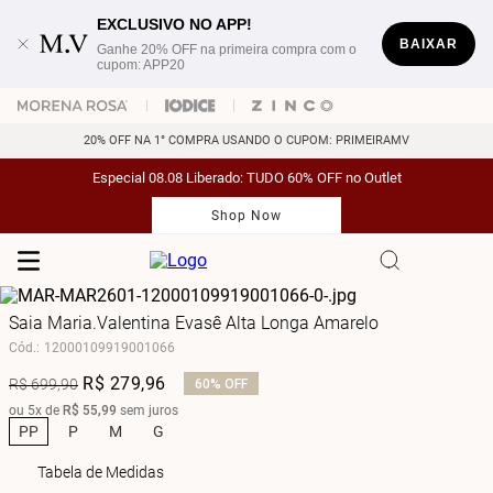
EXCLUSIVO NO APP!
BAIXAR
Ganhe 20% OFF na primeira compra com o
cupom: APP20
20% OFF NA 1° COMPRA USANDO O CUPOM: PRIMEIRAMV
Especial 08.08 Liberado: TUDO 60% OFF no Outlet
Shop Now
Saia Maria.Valentina Evasê Alta Longa Amarelo
Cód.
:
12000109919001066
R$
279
,
96
R$
699
,
90
60%
OFF
ou
5
x de
R$
55
,
99
sem juros
PP
P
M
G
Tabela de Medidas