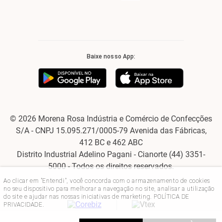
Baixe nosso App:
© 2026 Morena Rosa Indústria e Comércio de Confecções
S/A - CNPJ 15.095.271/0005-79 Avenida das Fábricas,
412 BC e 462 ABC
Distrito Industrial Adelino Pagani - Cianorte (44) 3351-
5000 - Todos os direitos reservados.
Ao clicar em "Entendi", você concorda com o armazenamento de cookies
no seu dispositivo para melhorar a navegação no site, analisar a utilização
do site e ajudar nas nossas iniciativas de marketing.
POLÍTICA DE
PRIVACIDADE
.