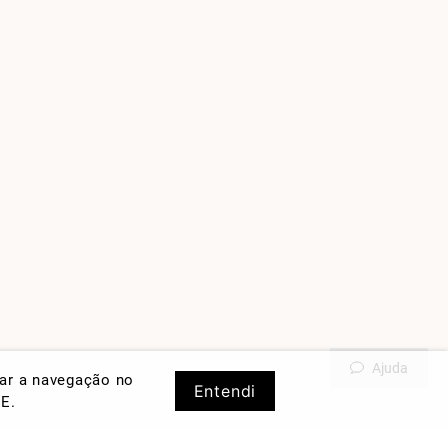
Ajuda
rar a navegação no
Entendi
DE
.