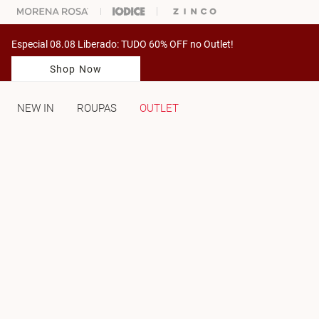
% OFF NA SUA 1° COMPRA USANDO O CUPOM: PRIMEIRAMV
Especial 08.08 Liberado: TUDO 60% OFF no Outlet!
Shop Now
NEW IN
ROUPAS
OUTLET