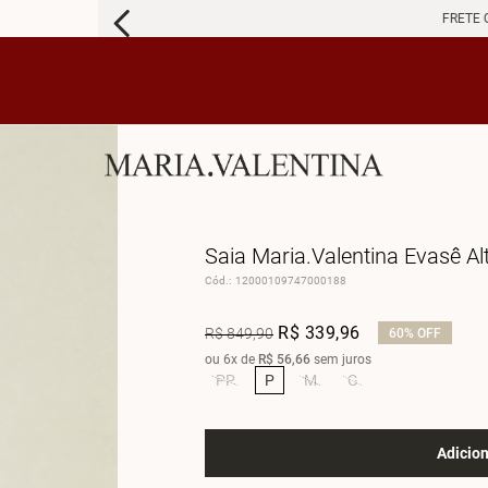
FRETE 
Saia Maria.Valentina Evasê Al
Cód.
:
12000109747000188
R$
339
,
96
R$
849
,
90
60%
OFF
ou
6
x de
R$
56
,
66
sem juros
PP
P
M
G
Adicion