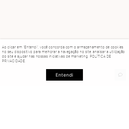
Ao clicar em "Entendi", você concorda com o armazenamento de cookies
no seu dispositivo para melhorar a navegação no site, analisar a utilização
do site e ajudar nas nossas iniciativas de marketing.
POLÍTICA DE
PRIVACIDADE
.
Entendi