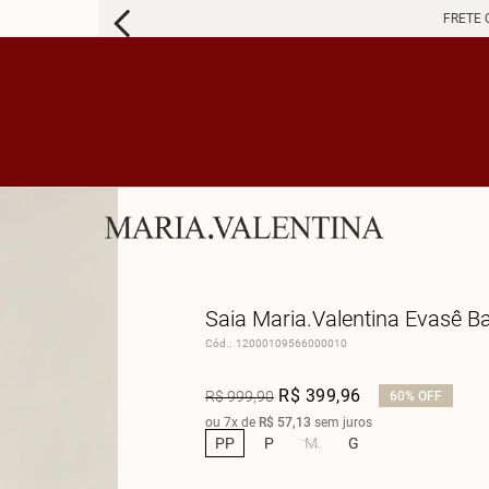
FRETE 
Saia Maria.Valentina Evasê Ba
Cód.
:
12000109566000010
R$
399
,
96
R$
999
,
90
60%
OFF
ou
7
x de
R$
57
,
13
sem juros
PP
P
M
G