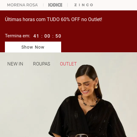
ARA ESCOLHER SEU LOOK?
FALE COM NOSSA PERSONAL SHOPPER.
Últimas horas com TUDO 60% OFF no Outlet!
Termina em:
41
:
00
:
50
Show Now
NEW IN
ROUPAS
OUTLET