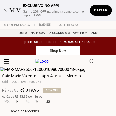
EXCLUSIVO NO APP!
BAIXAR
Ganhe 20% OFF na primeira compra com o
cupom: APP20
20% OFF NA 1° COMPRA USANDO O CUPOM: PRIMEIRAMV
Especial 08.08 Liberado: TUDO 60% OFF no Outlet
Shop Now
Saia Maria.Valentina Lápis Alta Midi Marrom
Cód.
:
12000109807000048
R$
319
,
96
R$
799
,
90
60%
OFF
ou
6
x de
R$
53
,
32
sem juros
PP
P
M
G
GG
Tabela de Medidas