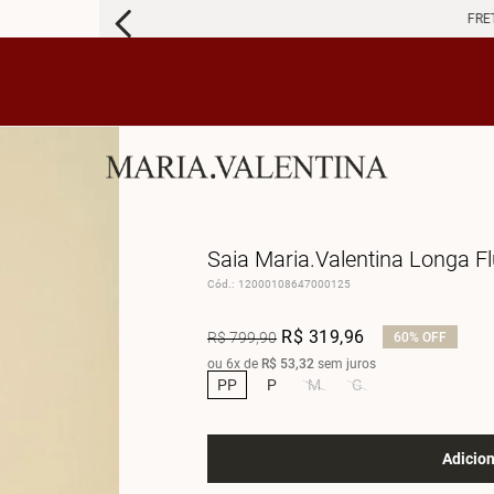
FRETE 
Saia Maria.Valentina Longa 
Cód.
:
12000108647000125
R$
319
,
96
R$
799
,
90
60%
OFF
ou
6
x de
R$
53
,
32
sem juros
PP
P
M
G
Adicion