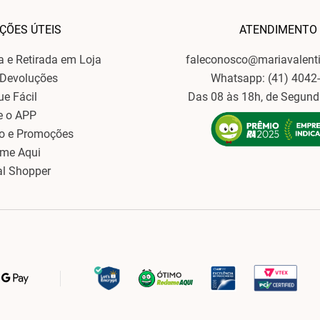
ÇÕES ÚTEIS
ATENDIMENTO
ga e Retirada em Loja
faleconosco@mariavalent
 Devoluções
Whatsapp: (41) 4042
ue Fácil
Das 08 às 18h, de Segund
e o APP
o e Promoções
ame Aqui
al Shopper