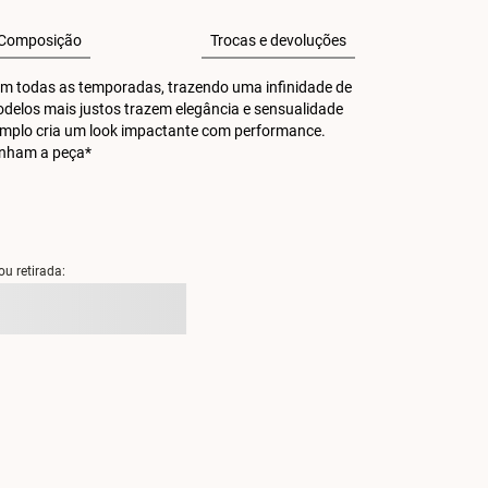
Composição
Trocas e devoluções
m todas as temporadas, trazendo uma infinidade de 
Modelos mais justos trazem elegância e sensualidade 
mplo cria um look impactante com performance. 
anham a peça*
ou retirada: