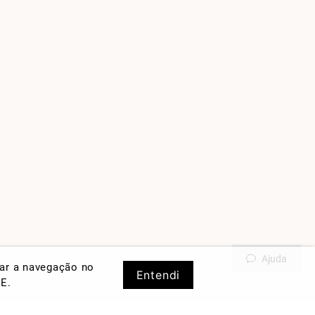
Ajuda
rar a navegação no
Entendi
DE
.