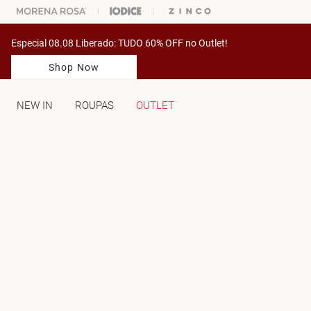
% OFF NA SUA 1° COMPRA USANDO O CUPOM: PRIMEIRAMV
Especial 08.08 Liberado: TUDO 60% OFF no Outlet!
Shop Now
NEW IN
ROUPAS
OUTLET