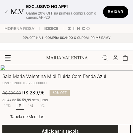
EXCLUSIVO NO APP!
BAIXAR
Ganhe 20% OFF na primeira compra com o
cupom: APP20
20% OFF NA 1° COMPRA USANDO O CUPOM: PRIMEIRAMV
Saia Maria.Valentina Midi Fluida Com Fenda Azul
Cód.
:
12000108793000031
R$
239
,
96
R$
599
,
90
60%
OFF
ou
4
x de
R$
59
,
99
sem juros
PP
P
M
G
Tabela de Medidas
Adicionar à sacola