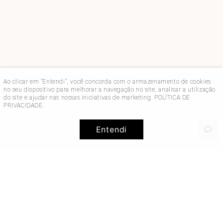
Ao clicar em "Entendi", você concorda com o armazenamento de cookies
no seu dispositivo para melhorar a navegação no site, analisar a utilização
do site e ajudar nas nossas iniciativas de marketing.
POLÍTICA DE
PRIVACIDADE
.
Entendi