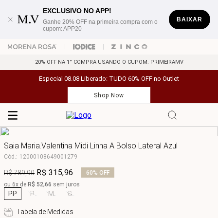
EXCLUSIVO NO APP!
BAIXAR
Ganhe 20% OFF na primeira compra com o
cupom: APP20
20% OFF NA 1° COMPRA USANDO O CUPOM: PRIMEIRAMV
Especial 08.08 Liberado: TUDO 60% OFF no Outlet
Shop Now
Saia Maria.Valentina Midi Linha A Bolso Lateral Azul
Cód.
:
12000108649001279
R$
315
,
96
R$
789
,
90
60%
OFF
ou
6
x de
R$
52
,
66
sem juros
PP
P
M
G
Tabela de Medidas