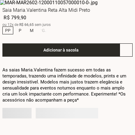
Saia Maria.Valentina Reta Alta Midi Preto
R$
799
,
90
ou
12
x de
R$
66
,
65
sem juros
PP
P
M
G
Adicionar à sacola
As saias Maria.Valentina fazem sucesso em todas as 
temporadas, trazendo uma infinidade de modelos, prints e um 
design irresistível. Modelos mais justos trazem elegância e 
sensualidade para eventos noturnos enquanto o mais amplo 
cria um look impactante com performance. Experimente! *Os 
acessórios não acompanham a peça*