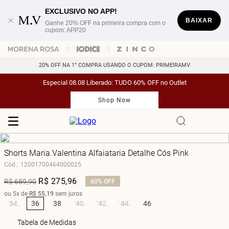
EXCLUSIVO NO APP!
BAIXAR
Ganhe 20% OFF na primeira compra com o
cupom: APP20
20% OFF NA 1° COMPRA USANDO O CUPOM: PRIMEIRAMV
Especial 08.08 Liberado: TUDO 60% OFF no Outlet
Shop Now
Shorts Maria.Valentina Alfaiataria Detalhe Cós Pink
Cód.
:
12001700464000025
R$
275
,
96
R$
689
,
90
60%
OFF
ou
5
x de
R$
55
,
19
sem juros
34
36
38
40
42
44
46
Tabela de Medidas