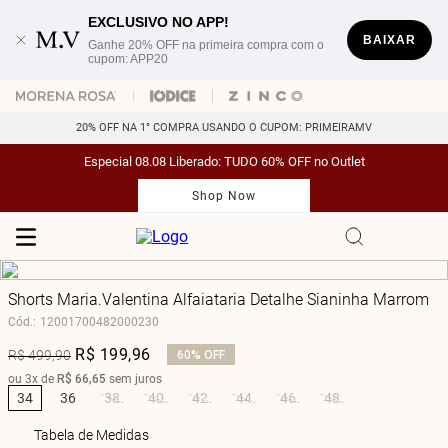
EXCLUSIVO NO APP!
BAIXAR
Ganhe 20% OFF na primeira compra com o
cupom: APP20
20% OFF NA 1° COMPRA USANDO O CUPOM: PRIMEIRAMV
Especial 08.08 Liberado: TUDO 60% OFF no Outlet
Shop Now
Shorts Maria.Valentina Alfaiataria Detalhe Sianinha Marrom
Cód.
:
12001700482000230
R$
199
,
96
R$
499
,
90
60%
OFF
ou
3
x de
R$
66
,
65
sem juros
34
36
38
40
42
44
46
48
Tabela de Medidas