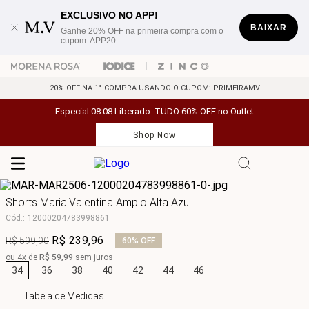
EXCLUSIVO NO APP!
BAIXAR
Ganhe 20% OFF na primeira compra com o
cupom: APP20
20% OFF NA 1° COMPRA USANDO O CUPOM: PRIMEIRAMV
Especial 08.08 Liberado: TUDO 60% OFF no Outlet
Shop Now
Shorts Maria.Valentina Amplo Alta Azul
Cód.
:
12000204783998861
R$
239
,
96
R$
599
,
90
60%
OFF
ou
4
x de
R$
59
,
99
sem juros
34
36
38
40
42
44
46
Tabela de Medidas