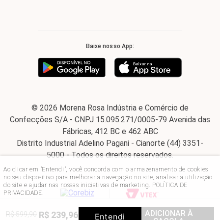
Baixe nosso App:
© 2026 Morena Rosa Indústria e Comércio de
Confecções S/A - CNPJ 15.095.271/0005-79 Avenida das
Fábricas, 412 BC e 462 ABC
Distrito Industrial Adelino Pagani - Cianorte (44) 3351-
5000 - Todos os direitos reservados.
Ao clicar em "Entendi", você concorda com o armazenamento de cookies
no seu dispositivo para melhorar a navegação no site, analisar a utilização
do site e ajudar nas nossas iniciativas de marketing.
POLÍTICA DE
PRIVACIDADE
.
ADICIONAR À
R$
239
,
96
R$
599
,
90
60%
OFF
Entendi