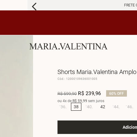
FRETE 
Shorts Maria.Valentina Amplo
Cód.
:
12000109636001005
R$
239
,
96
R$
599
,
90
60%
OFF
ou
4
x de
R$
59
,
99
sem juros
36
38
40
42
44
46
Adicion