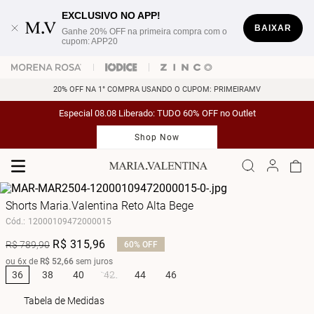
EXCLUSIVO NO APP!
BAIXAR
Ganhe 20% OFF na primeira compra com o
cupom: APP20
20% OFF NA 1° COMPRA USANDO O CUPOM: PRIMEIRAMV
Especial 08.08 Liberado: TUDO 60% OFF no Outlet
Shop Now
Shorts Maria.Valentina Reto Alta Bege
Cód.
:
12000109472000015
R$
315
,
96
R$
789
,
90
60%
OFF
ou
6
x de
R$
52
,
66
sem juros
36
38
40
42
44
46
Tabela de Medidas