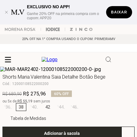
EXCLUSIVO NO APP!
BAIXAR
Ganhe 20% OFF na primeira compra com o
cupom: APP20
20% OFF NA 1° COMPRA USANDO O CUPOM: PRIMEIRAMV
Shorts Maria.Valentina Saia Detalhe Botão Bege
Cód.
:
12000108522000200
R$
275
,
96
R$
689
,
90
60%
OFF
ou
5
x de
R$
55
,
19
sem juros
36
38
40
42
44
46
Tabela de Medidas
Adicionar à sacola