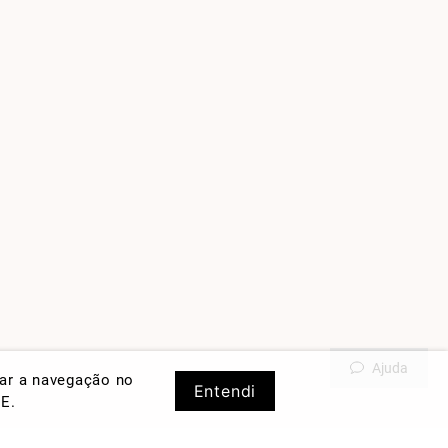
Ajuda
rar a navegação no
Entendi
DE
.