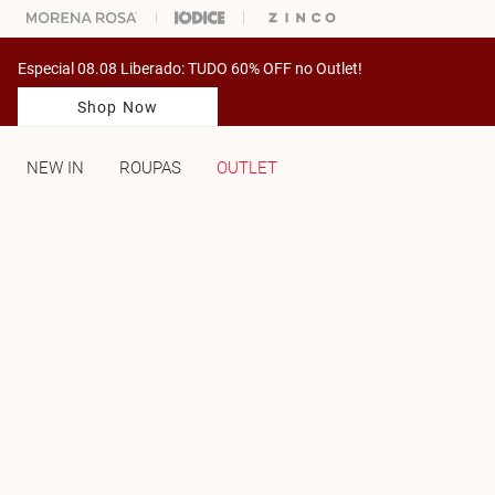
% OFF NA SUA 1° COMPRA USANDO O CUPOM: PRIMEIRAMV
Especial 08.08 Liberado: TUDO 60% OFF no Outlet!
Shop Now
NEW IN
ROUPAS
OUTLET