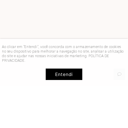
Ao clicar em "Entendi", você concorda com o armazenamento de cookies
no seu dispositivo para melhorar a navegação no site, analisar a utilização
do site e ajudar nas nossas iniciativas de marketing.
POLÍTICA DE
PRIVACIDADE
.
Entendi