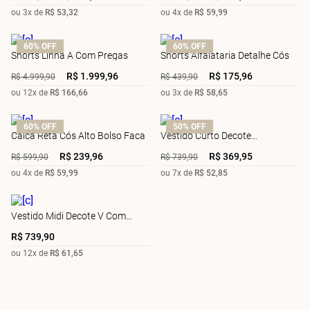
ou
3
x de
R$
53
,
32
ou
4
x de
R$
59
,
99
60%
OFF
60%
OFF
Shorts Linha A Com Pregas
Shorts Alfaiataria Detalhe Cós
R$
1
.
999
,
96
R$
175
,
96
R$
4
.
999
,
90
R$
439
,
90
ou
12
x de
R$
166
,
66
ou
3
x de
R$
58
,
65
60%
OFF
50%
OFF
Calca Reta Cós Alto Bolso Faca
Vestido Curto Decote
Transpassado Com Faixa
R$
239
,
96
R$
369
,
95
R$
599
,
90
R$
739
,
90
ou
4
x de
R$
59
,
99
ou
7
x de
R$
52
,
85
Vestido Midi Decote V Com
Recorte
R$
739
,
90
ou
12
x de
R$
61
,
65