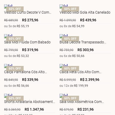
60%
OFF
60%
OFF
Vestido Curto Decote V Com
Vestido Midi Gola Alta Canelado
Recorte
R$
275
,
96
R$
439
,
96
R$
689
,
90
R$
1
.
099
,
90
ou
5
x de
R$
55
,
19
ou
8
x de
R$
54
,
99
60%
OFF
60%
OFF
Saia Midi Fluida Com Babado
Blusa Decote Transpassado
Cavada Bordada
R$
319
,
96
R$
303
,
96
R$
799
,
90
R$
759
,
90
ou
6
x de
R$
53
,
32
ou
6
x de
R$
50
,
66
60%
OFF
60%
OFF
Calça Pantalona Cós Alto
Calca Reta Cós Alto Com
Abertura Lateral
Recorte
R$
339
,
96
R$
2
.
399
,
96
R$
849
,
90
R$
5
.
999
,
90
ou
6
x de
R$
56
,
66
ou
12
x de
R$
199
,
99
60%
OFF
60%
OFF
Shorts Alfaiataria Abotoamento
Saia Midi Assimétrica Com
Vista
Amarração
R$
1
.
347
,
96
R$
231
,
96
R$
3
.
369
,
90
R$
579
,
90