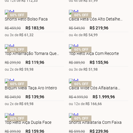
ou
12
x de
R$
112
,
33
ou
4
x de
R$
57
,
99
60%
OFF
60%
OFF
Shorts Reto Bolso Faca
Calca Reta Cós Alto Detalhe
Barra
R$
183
,
96
R$
219
,
96
R$
459
,
90
R$
549
,
90
ou
3
x de
R$
61
,
32
ou
4
x de
R$
54
,
99
60%
OFF
60%
OFF
Top Amarração Tomara Que
Top Reto Alça Com Recorte
Caia Básico
R$
119
,
96
R$
155
,
96
R$
299
,
90
R$
389
,
90
ou
2
x de
R$
59
,
98
ou
3
x de
R$
51
,
98
60%
OFF
60%
OFF
Biquini Meia Taça Aro Inteiro
Calca Wide Cós Alfaiataria
Bolso Faca
R$
139
,
96
R$
1
.
999
,
96
R$
349
,
90
R$
4
.
999
,
90
ou
2
x de
R$
69
,
98
ou
12
x de
R$
166
,
66
60%
OFF
60%
OFF
Top Reto Alça Dupla Face
Shorts Alfaiataria Com Faixa
R$
159
,
96
R$
239
,
96
R$
399
,
90
R$
599
,
90