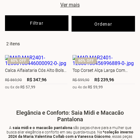
Cada peça foi cuidadosamente criada para refletir a feminilidade
Ver mais
vibrante, a autoconfiança e a beleza inerente de cada mulher.
Explore esta coleção
e descubra peças únicas que ressaltam seu
estilo pessoal e celebram sua individualidade.
Filtrar
2
60%
OFF
60%
OFF
Calca Alfaiataria Cós Alto Bolso
Top Corset Alça Larga Com
Diferenciado
Barbatana
R$
347
,
96
R$
239
,
96
R$
869
,
90
R$
599
,
90
ou
6
x de
R$
57
,
99
ou
4
x de
R$
59
,
99
Elegância e Conforto: Saia Midi e Macacão
Pantalona
A
saia midi e o macacão pantalona
são peças-chave para a mulher que
busca aliar elegância e conforto em seu guarda-roupa. Na
*coleção inverno
2024 da Maria.Valentina Collab com a Vanessa Giácomo
, essas peças