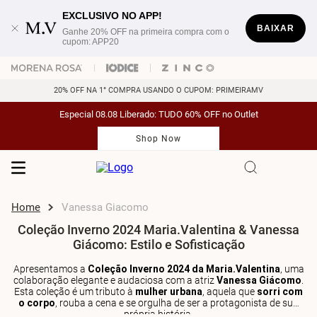
EXCLUSIVO NO APP!
BAIXAR
Ganhe 20% OFF na primeira compra com o
cupom: APP20
20% OFF NA 1° COMPRA USANDO O CUPOM: PRIMEIRAMV
Especial 08.08 Liberado: TUDO 60% OFF no Outlet
Shop Now
Vanessa Giacomo
Coleção Inverno 2024 Maria.Valentina & Vanessa
Giácomo: Estilo e Sofisticação
Apresentamos a
Coleção Inverno 2024 da Maria.Valentina
, uma
colaboração elegante e audaciosa com a atriz
Vanessa Giácomo
.
Esta coleção é um tributo à
mulher urbana
, aquela que
sorri com
o corpo
, rouba a cena e se orgulha de ser a protagonista de sua
própria história.