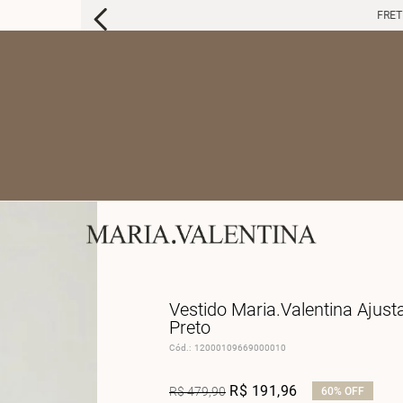
FRETE 
Vestido Maria.Valentina Ajus
Preto
Cód.
:
12000109669000010
R$
191
,
96
R$
479
,
90
60%
OFF