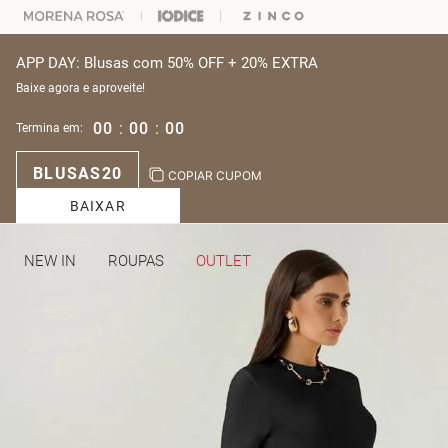
ARA ESCOLHER SEU LOOK?
FALE COM NOSSA PERSONAL SHOPPER.
APP DAY: Blusas com 50% OFF + 20% EXTRA
Baixe agora e aproveite!
00
:
00
:
00
Termina em:
BLUSAS20
COPIAR CUPOM
BAIXAR
NEW IN
ROUPAS
OUTLET