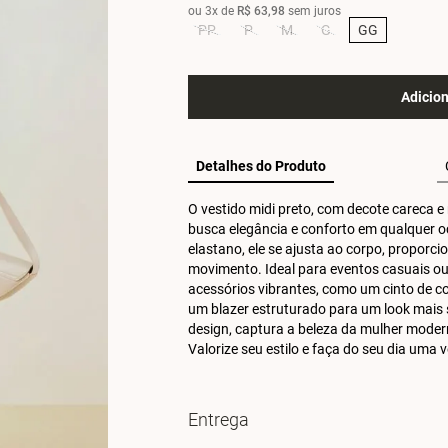
ou
3
x de
R$
63
,
98
sem juros
PP
P
M
G
GG
Adicion
Detalhes do Produto
O vestido midi preto, com decote careca e
busca elegância e conforto em qualquer o
elastano, ele se ajusta ao corpo, proporc
movimento. Ideal para eventos casuais ou
acessórios vibrantes, como um cinto de co
um blazer estruturado para um look mais s
design, captura a beleza da mulher modern
Valorize seu estilo e faça do seu dia uma
Entrega