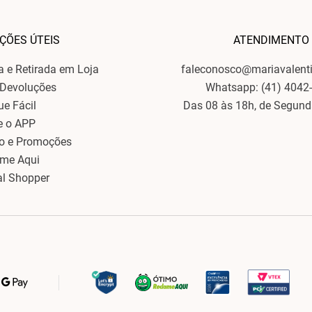
ÇÕES ÚTEIS
ATENDIMENTO
ga e Retirada em Loja
faleconosco@mariavalent
 Devoluções
Whatsapp: (41) 4042
ue Fácil
Das 08 às 18h, de Segund
e o APP
o e Promoções
ame Aqui
al Shopper