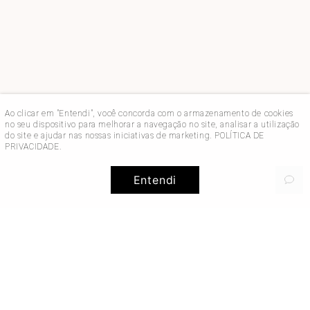
Ao clicar em "Entendi", você concorda com o armazenamento de cookies
no seu dispositivo para melhorar a navegação no site, analisar a utilização
do site e ajudar nas nossas iniciativas de marketing.
POLÍTICA DE
PRIVACIDADE
.
Entendi