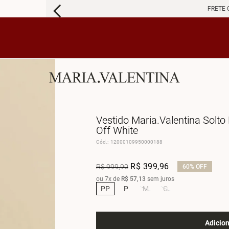
FRETE 
Vestido Maria.Valentina Sol
Off White
Cód.
:
12000109950000188
R$
399
,
96
R$
999
,
90
60%
OFF
ou
7
x de
R$
57
,
13
sem juros
PP
P
M
G
Adicion