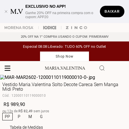
EXCLUSIVO NO APP!
BAIXAR
Ganhe 20% OFF na primeira compra com o
cupom: APP20
20% OFF NA 1° COMPRA USANDO O CUPOM: PRIMEIRAMV
Especial 08.08 Liberado: TUDO 60% OFF no Outlet
Shop Now
Vestido Maria.Valentina Solto Decote Careca Sem Manga
Midi Preto
Cód.
:
12000110119000010
R$
989
,
90
ou
12
x de
R$
82
,
49
sem juros
PP
P
M
G
Tabela de Medidas