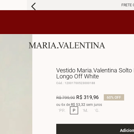
FRETE 
Vestido Maria.Valentina Solt
Longo Off White
Cód.
:
12001700523000188
R$
319
,
96
R$
799
,
90
60%
OFF
ou
6
x de
R$
53
,
32
sem juros
PP
P
M
G
Adicion