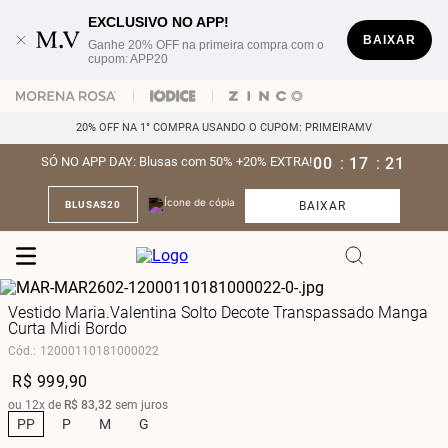
EXCLUSIVO NO APP!
BAIXAR
Ganhe 20% OFF na primeira compra com o
cupom: APP20
20% OFF NA 1° COMPRA USANDO O CUPOM: PRIMEIRAMV
SÓ NO APP DAY: Blusas com 50% +20% EXTRA!
00
:
17
:
21
BAIXAR
BLUSAS20
Vestido Maria.Valentina Solto Decote Transpassado Manga
Curta Midi Bordo
Cód.
:
12000110181000022
R$
999
,
90
ou
12
x de
R$
83
,
32
sem juros
PP
P
M
G