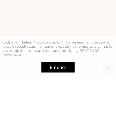
Ao clicar em "Entendi", você concorda com o armazenamento de cookies
no seu dispositivo para melhorar a navegação no site, analisar a utilização
do site e ajudar nas nossas iniciativas de marketing.
POLÍTICA DE
PRIVACIDADE
.
Entendi