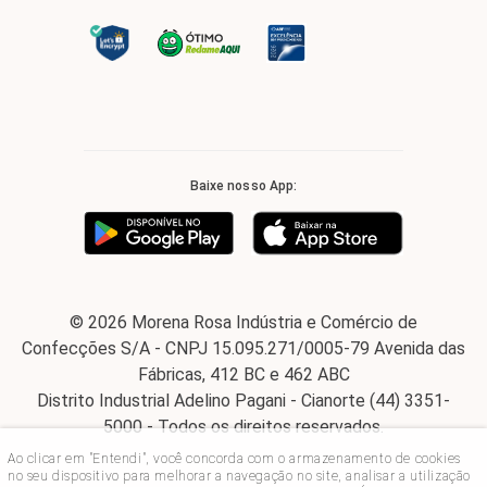
Baixe nosso App:
© 2026 Morena Rosa Indústria e Comércio de
Confecções S/A - CNPJ 15.095.271/0005-79 Avenida das
Fábricas, 412 BC e 462 ABC
Distrito Industrial Adelino Pagani - Cianorte (44) 3351-
5000 - Todos os direitos reservados.
Ao clicar em "Entendi", você concorda com o armazenamento de cookies
no seu dispositivo para melhorar a navegação no site, analisar a utilização