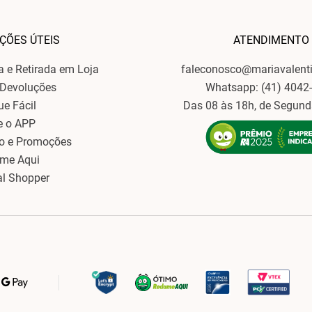
ÇÕES ÚTEIS
ATENDIMENTO
ga e Retirada em Loja
faleconosco@mariavalent
 Devoluções
Whatsapp: (41) 4042
ue Fácil
Das 08 às 18h, de Segund
e o APP
o e Promoções
ame Aqui
al Shopper