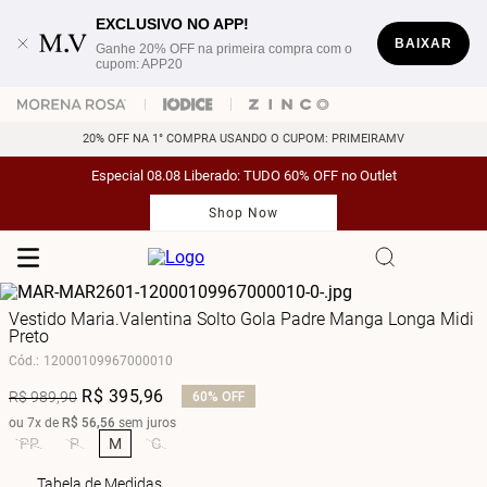
EXCLUSIVO NO APP!
BAIXAR
Ganhe 20% OFF na primeira compra com o
cupom: APP20
20% OFF NA 1° COMPRA USANDO O CUPOM: PRIMEIRAMV
Especial 08.08 Liberado: TUDO 60% OFF no Outlet
Shop Now
Vestido Maria.Valentina Solto Gola Padre Manga Longa Midi
Preto
Cód.
:
12000109967000010
R$
395
,
96
R$
989
,
90
60%
OFF
ou
7
x de
R$
56
,
56
sem juros
PP
P
M
G
Tabela de Medidas