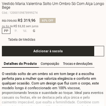
Vestido Maria.Valentina Solto Um Ombro Só Com Alça Longo
Bege
Cód.
:
12000109878999274
R$
319
,
96
R$
799
,
90
60%
OFF
ou
6
x de
R$
53
,
32
sem juros
PP
P
M
G
Tabela de Medidas
Adicionar à sacola
Detalhes do Produto
Composição
Trocas e devoluções
O vestido solto de um ombro só em tom bege é a escolha 
perfeita para a mulher que valoriza elegância e conforto em 
qualquer ocasião. Com um design que flui com o corpo, este 
modelo longo é confeccionado em 100% viscose, 
proporcionando leveza e suavidade ao toque. Ideal para eventos 
casuais ou festas, ele se destaca pela alça única e pelo 
caimento impecável, que exalta a feminilidade. Combine com 