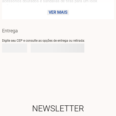
acessórios dourados e sandálias de tiras para um look 
sofisticado ou com tênis brancos para um visual mais 
descontraído. Este vestido é uma peça-chave que permite 
VER MAIS
expressar sua autenticidade e estilo único. A coleção Litorale, 
inspirada nas belezas do litoral italiano, traz a liberdade e a 
leveza que você merece.
Entrega
Digite seu CEP e consulte as opções de entrega ou retirada:
NEWSLETTER