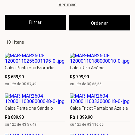
Mulheres que chegaram ao topo inspiram a Maria.Valentina. A
Ver mais
marca simboliza a sofisticação e o bom gosto das mulheres em
peças leves, perfeitas para vestir momentos casuais, ocasiões de
trabalho e noites especiais. A praticidade exigida pelo ritmo das
mulheres cosmopolitas também aparece nas suas coleções.
Filtrar
101
Calca Pantalona Bromélia
Calca Reta Acácia
R$
689
,
90
R$
799
,
90
ou
12
x de
R$
57
,
49
ou
12
x de
R$
66
,
65
Calca Pantalona Sândalo
Calca Tricot Pantalona Azaleia
R$
689
,
90
R$
1
.
399
,
90
ou
12
x de
R$
57
,
49
ou
12
x de
R$
116
,
65