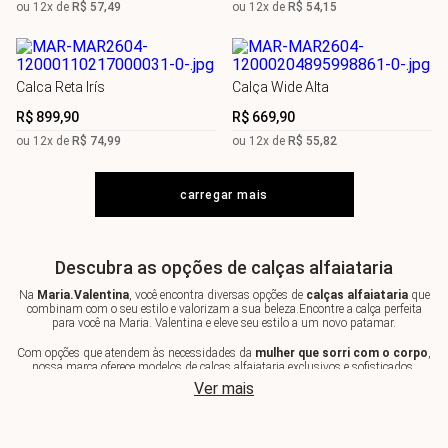
ou
12
x de
R$
57
,
49
ou
12
x de
R$
54
,
15
Calca Reta Irís
Calça Wide Alta
R$
899
,
90
R$
669
,
90
ou
12
x de
R$
74
,
99
ou
12
x de
R$
55
,
82
Descubra as opções de calças alfaiataria
Na
Maria.Valentina
, você encontra diversas opções de
calças alfaiataria
que
combinam com o seu estilo e valorizam a sua beleza.Encontre a calça perfeita
para você na Maria. Valentina e eleve seu estilo a um novo patamar.
Com opções que atendem às necessidades da
mulher que sorri com o corpo
,
nossa marca oferece modelos de calças alfaiataria exclusivos e sofisticados.
Ver mais
Destacando a beleza feminina e a autoconfiança, nossas
calças
são ideais para
quem busca um visual elegante e moderno. E para completar o look, confira
também nossas opções de
casacos e jaquetas
que combinam perfeitamente
com as calças alfaiataria.