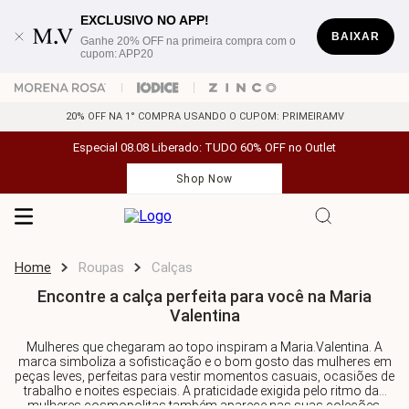
EXCLUSIVO NO APP!
BAIXAR
Ganhe 20% OFF na primeira compra com o
cupom: APP20
20% OFF NA 1° COMPRA USANDO O CUPOM: PRIMEIRAMV
Especial 08.08 Liberado: TUDO 60% OFF no Outlet
Shop Now
Roupas
Calças
Encontre a calça perfeita para você na Maria
Valentina
Mulheres que chegaram ao topo inspiram a Maria.Valentina. A
marca simboliza a sofisticação e o bom gosto das mulheres em
peças leves, perfeitas para vestir momentos casuais, ocasiões de
trabalho e noites especiais. A praticidade exigida pelo ritmo das
mulheres cosmopolitas também aparece nas suas coleções.