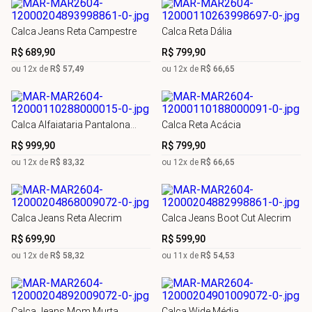
Calca Jeans Reta Campestre
Calca Reta Dália
R$
689
,
90
R$
799
,
90
ou
12
x de
R$
57
,
49
ou
12
x de
R$
66
,
65
Calca Alfaiataria Pantalona
Calca Reta Acácia
Prímula
R$
999
,
90
R$
799
,
90
ou
12
x de
R$
83
,
32
ou
12
x de
R$
66
,
65
Calca Jeans Reta Alecrim
Calca Jeans Boot Cut Alecrim
R$
699
,
90
R$
599
,
90
ou
12
x de
R$
58
,
32
ou
11
x de
R$
54
,
53
Calca Jeans Mom Murta
Calça Wide Média