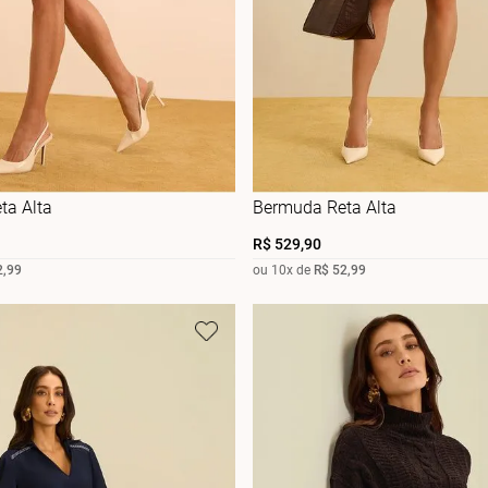
ta Alta
Bermuda Reta Alta
R$
529
,
90
2
,
99
ou
10
x de
R$
52
,
99