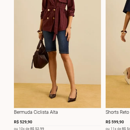
Bermuda Ciclista Alta
Shorts Reto
R$
529
,
90
R$
599
,
90
ou
10
x de
R$
52
,
99
ou
11
x de
R$
5