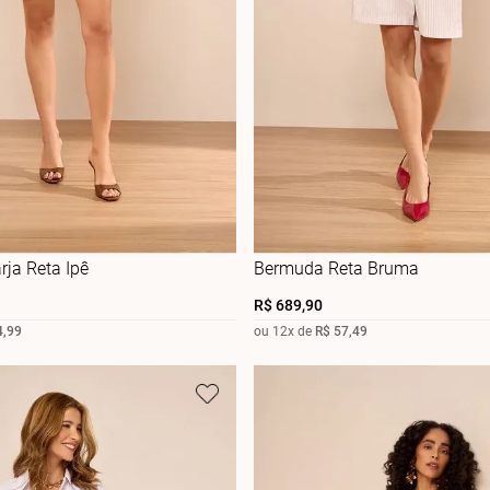
ja Reta Ipê
Bermuda Reta Bruma
R$
689
,
90
4
,
99
ou
12
x de
R$
57
,
49