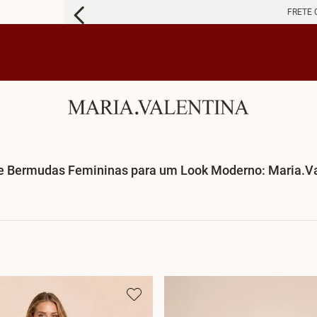
FRETE 
 e Bermudas Femininas para um Look Moderno: Maria.Va
Preto
40
Off White
46
Marrom
44
(
16
)
(
2
)
(
12
)
(
1
)
(
11
)
(
1
)