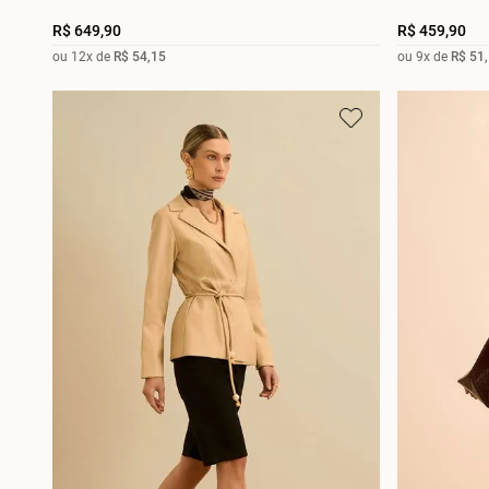
R$
649
,
90
R$
459
,
90
ou
12
x de
R$
54
,
15
ou
9
x de
R$
51
,