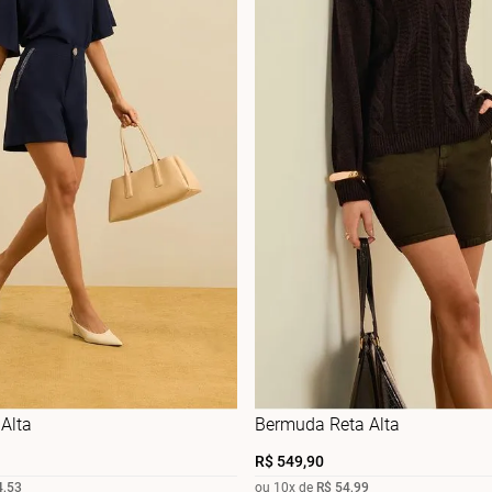
 Alta
Bermuda Reta Alta
R$
549
,
90
4
,
53
ou
10
x de
R$
54
,
99