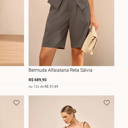
Bermuda Alfaiataria Reta Sálvia
R$
689
,
90
ou
12
x de
R$
57
,
49