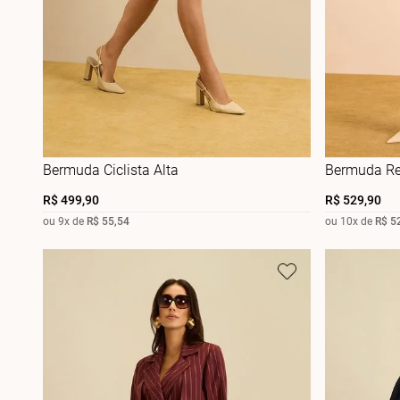
Bermuda Ciclista Alta
Bermuda Re
R$
499
,
90
R$
529
,
90
ou
9
x de
R$
55
,
54
ou
10
x de
R$
5