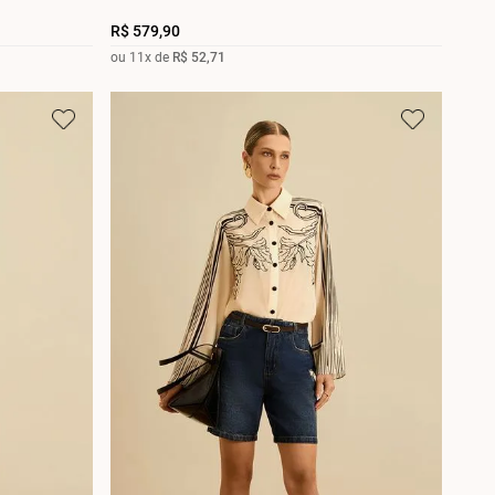
R$
579
,
90
ou
11
x de
R$
52
,
71