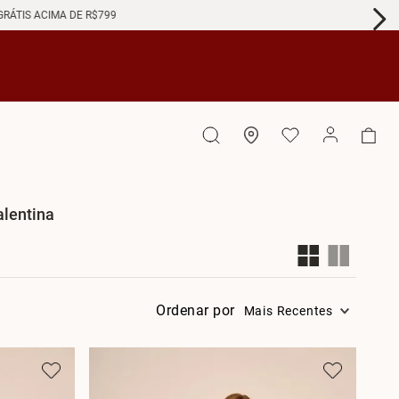
GRÁTIS ACIMA DE R$799
lentina
Laranja
34
Cinza
48
Mais Recentes
(
7
)
(
1
)
(
5
)
(
1
)