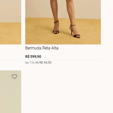
Bermuda Reta Alta
R$
599
,
90
ou
11
x de
R$
54
,
53