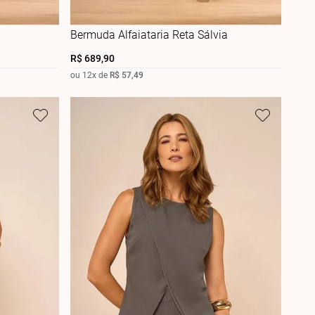
Bermuda Alfaiataria Reta Sálvia
R$
689
,
90
ou
12
x de
R$
57
,
49