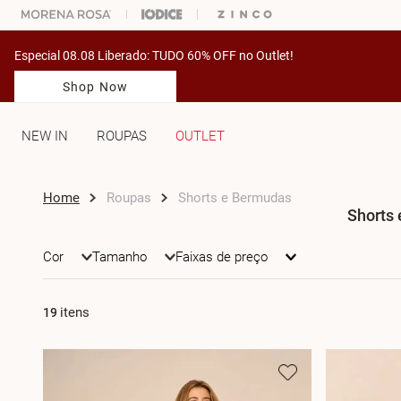
ARA ESCOLHER SEU LOOK?
FALE COM NOSSA PERSONAL SHOPPER.
Especial 08.08 Liberado: TUDO 60% OFF no Outlet!
Shop Now
NEW IN
ROUPAS
OUTLET
Roupas
Shorts e Bermudas
Shorts
Cor
Tamanho
Faixas de preço
19
Azul
38
Bege
36
Verde
42
(
17
(
6
)
)
(
17
(
)
3
)
(
16
)
(
2
)
R$ 419,00
–
R$ 850,00
Bege Claro
Azul Escuro
(
1
)
(
1
)