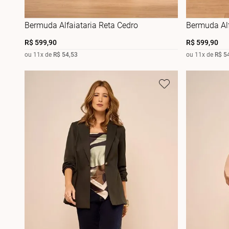
Bermuda Alfaiataria Reta Cedro
Bermuda Alf
R$
599
,
90
R$
599
,
90
ou
11
x de
R$
54
,
53
ou
11
x de
R$
5