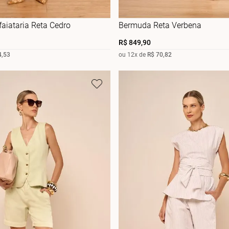
aiataria Reta Cedro
Bermuda Reta Verbena
R$
849
,
90
4
,
53
ou
12
x de
R$
70
,
82